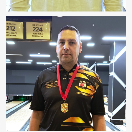
Любите боулинг так же, как
любим его мы!
Нормативные документы
РОО «Федерация боулинга
Хабаровского края»
ОГРН 1122700001819 ИНН 2724999422
2010-2025 Все права защищены
Разработка сайта