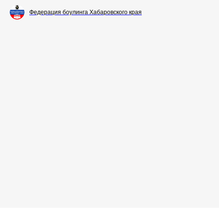
Федерация боулинга Хабаровского края
Любите боулинг так же,
как любим его мы!
Нормативные документы
РОО «Федерация боулинга
Хабаровского края»
ОГРН 1122700001819 ИНН 2724999422
2010-2025 Все права защищены
Разработка сайта