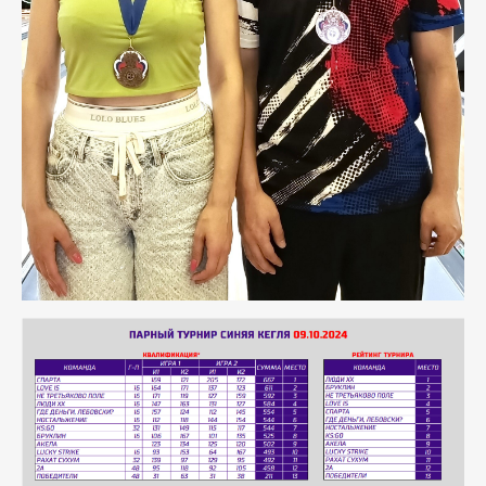
Любите боулинг так же, как
любим его мы!
Нормативные документы
РОО «Федерация боулинга
Хабаровского края»
ОГРН 1122700001819 ИНН 2724999422
2010-2025 Все права защищены
Разработка сайта