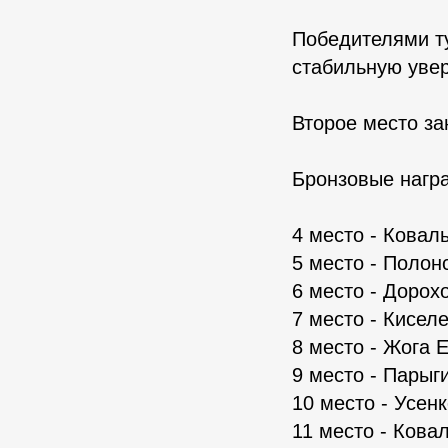
Победителями т
стабильную увер
Второе место з
Бронзовые нагр
4 место - Ковал
5 место - Полон
6 место - Дорох
7 место - Кисел
8 место - Жога 
9 место - Парыг
10 место - Усен
11 место - Кова