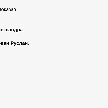
 показав
лександра
.
ован Руслан
.