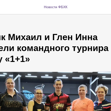
Новости ФБХК
к Михаил и Глен Инна
ели командного турнира
у «1+1»