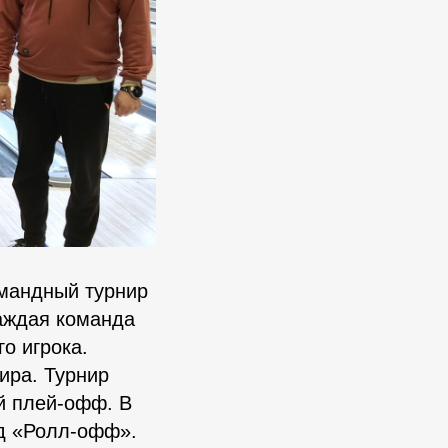
омандный турнир
Каждая команда
о игрока.
ира. Турнир
й плей-офф. В
нд «Ролл-офф».