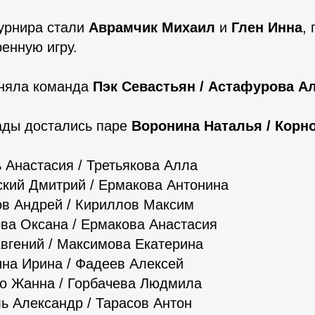
урнира стали
Аврамчик Михаил
и
Глен Инна
,
енную игру.
аняла команда
Пэк Севастьян / Астафурова А
ады достались паре
Воронина Наталья / Корн
ь Анастасия / Третьякова Алла
ский Дмитрий / Ермакова Антонина
ов Андрей / Кириллов Максим
ева Оксана / Ермакова Анастасия
Евгений / Максимова Екатерина
ина Ирина / Фадеев Алексей
ко Жанна / Горбачева Людмила
ль Александр / Тарасов Антон