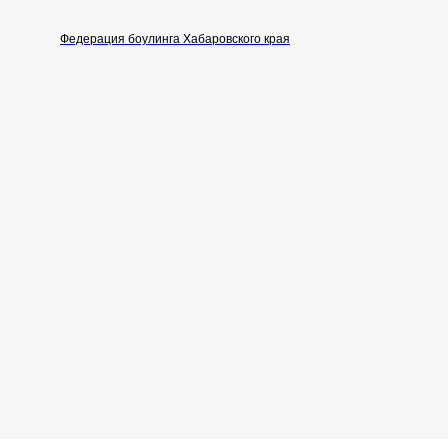
Федерация боулинга Хабаровского края
Любите боулинг так же, как
любим его мы!
Нормативные документы
РОО «Федерация боулинга
Хабаровского края»
ОГРН 1122700001819 ИНН 2724999422
2010-2025 Все права защищены
Разработка сайта