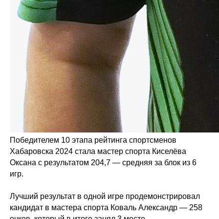
Любите боулинг так же, как
любим его мы!
Нормативные документы
РОО «Федерация боулинга
Хабаровского края»
ОГРН 1122700001819 ИНН 2724999422
2010-2025 Все права защищены
Разработка сайта
Победителем 10 этапа рейтинга спортсменов
Хабаровска 2024 стала мастер спорта Киселёва
Оксана с результатом 204,7 — средняя за блок из 6
игр.
Лучший результат в одной игре продемонстрировал
кандидат в мастера спорта Коваль Александр — 258
очков, который в итоге занял 3 место.