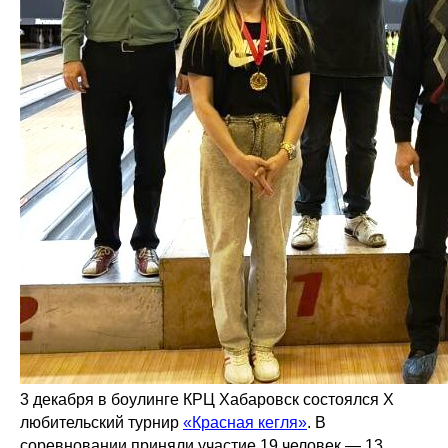
3 декабря в боулинге КРЦ Хабаровск состоялся X
любительский турнир
«Красная кегля»
. В
соревновании приняли участие 19 человек — 13